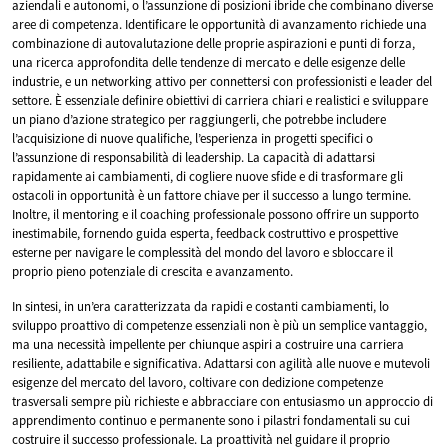
aziendali e autonomi, o l’assunzione di posizioni ibride che combinano diverse
aree di competenza. Identificare le opportunità di avanzamento richiede una
combinazione di autovalutazione delle proprie aspirazioni e punti di forza,
una ricerca approfondita delle tendenze di mercato e delle esigenze delle
industrie, e un networking attivo per connettersi con professionisti e leader del
settore. È essenziale definire obiettivi di carriera chiari e realistici e sviluppare
un piano d’azione strategico per raggiungerli, che potrebbe includere
l’acquisizione di nuove qualifiche, l’esperienza in progetti specifici o
l’assunzione di responsabilità di leadership. La capacità di adattarsi
rapidamente ai cambiamenti, di cogliere nuove sfide e di trasformare gli
ostacoli in opportunità è un fattore chiave per il successo a lungo termine.
Inoltre, il mentoring e il coaching professionale possono offrire un supporto
inestimabile, fornendo guida esperta, feedback costruttivo e prospettive
esterne per navigare le complessità del mondo del lavoro e sbloccare il
proprio pieno potenziale di crescita e avanzamento.
In sintesi, in un’era caratterizzata da rapidi e costanti cambiamenti, lo
sviluppo proattivo di competenze essenziali non è più un semplice vantaggio,
ma una necessità impellente per chiunque aspiri a costruire una carriera
resiliente, adattabile e significativa. Adattarsi con agilità alle nuove e mutevoli
esigenze del mercato del lavoro, coltivare con dedizione competenze
trasversali sempre più richieste e abbracciare con entusiasmo un approccio di
apprendimento continuo e permanente sono i pilastri fondamentali su cui
costruire il successo professionale. La proattività nel guidare il proprio