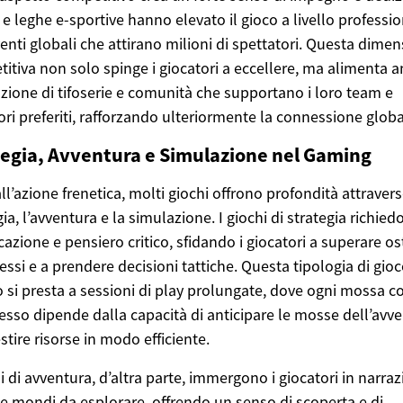
 e leghe e-sportive hanno elevato il gioco a livello professio
enti globali che attirano milioni di spettatori. Questa dime
itiva non solo spinge i giocatori a eccellere, ma alimenta 
azione di tifoserie e comunità che supportano i loro team e
ori preferiti, rafforzando ulteriormente la connessione globa
tegia, Avventura e Simulazione nel Gaming
all’azione frenetica, molti giochi offrono profondità attravers
gia, l’avventura e la simulazione. I giochi di strategia richie
icazione e pensiero critico, sfidando i giocatori a superare os
ssi e a prendere decisioni tattiche. Questa tipologia di gio
 si presta a sessioni di play prolungate, dove ogni mossa c
cesso dipende dalla capacità di anticipare le mosse dell’avve
estire risorse in modo efficiente.
hi di avventura, d’altra parte, immergono i giocatori in narraz
 e mondi da esplorare, offrendo un senso di scoperta e di