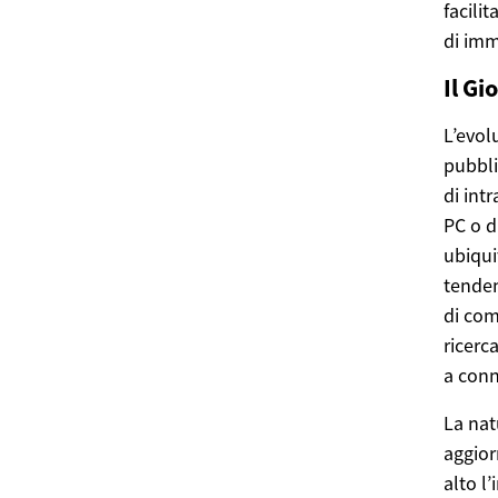
facili
di imm
Il G
L’evol
pubbli
di int
PC o d
ubiqui
tenden
di com
ricerc
a conn
La nat
aggior
alto l