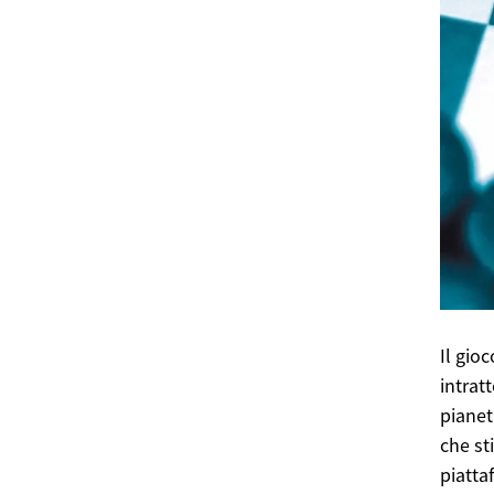
Il gio
intrat
pianet
che st
piatta