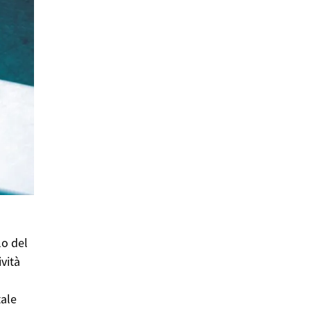
lo del
vità
tale