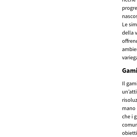
progre
nascos
Le sim
della 
offren
ambien
varieg
Gami
Il gam
un’atti
risolu
mano e
che i 
comuni
obiett