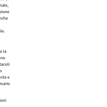
nale,
nsione
anche
le.
o la
dono
tacoli
co
onta e
rsario
ioni