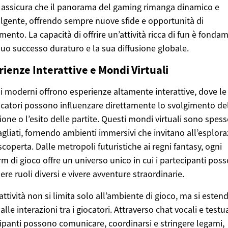
 assicura che il panorama del gaming rimanga dinamico e
lgente, offrendo sempre nuove sfide e opportunità di
imento. La capacità di offrire un’attività ricca di fun è fonda
 suo successo duraturo e la sua diffusione globale.
ienze Interattive e Mondi Virtuali
hi moderni offrono esperienze altamente interattive, dove le
ocatori possono influenzare direttamente lo svolgimento de
ione o l’esito delle partite. Questi mondi virtuali sono spess
agliati, fornendo ambienti immersivi che invitano all’esplor
 scoperta. Dalle metropoli futuristiche ai regni fantasy, ogni
rm di gioco offre un universo unico in cui i partecipanti pos
re ruoli diversi e vivere avventure straordinarie.
rattività non si limita solo all’ambiente di gioco, ma si esten
lle interazioni tra i giocatori. Attraverso chat vocali e testual
ipanti possono comunicare, coordinarsi e stringere legami,