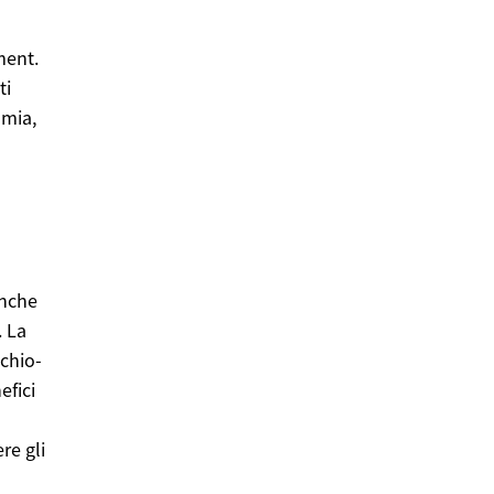
ment.
ti
omia,
anche
. La
cchio-
efici
re gli