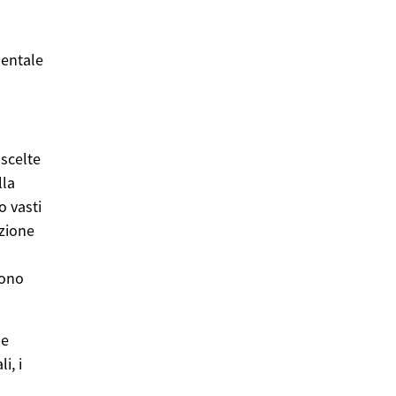
mentale
 scelte
lla
o vasti
azione
sono
de
i, i