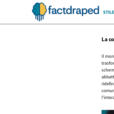
STILE
La c
Il mon
trasfo
scherm
abbatt
ridefi
comuni
l'inter