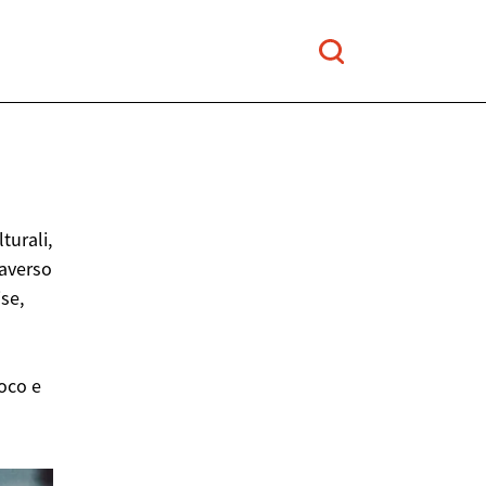
turali,
raverso
ise,
oco e