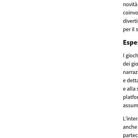
novità
coinvo
divert
per il
Esper
I gioc
dei gi
narraz
e dett
e alla
platfo
assume
L’inte
anche a
partec