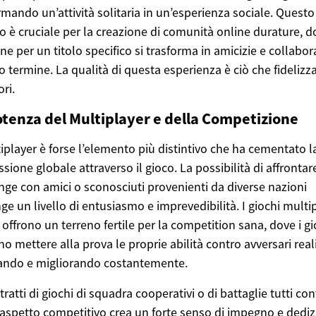
rmando un’attività solitaria in un’esperienza sociale. Questo
o è cruciale per la creazione di comunità online durature, d
ne per un titolo specifico si trasforma in amicizie e collabor
o termine. La qualità di questa esperienza è ciò che fidelizza
ri.
otenza del Multiplayer e della Competizione
tiplayer è forse l’elemento più distintivo che ha cementato l
sione globale attraverso il gioco. La possibilità di affronta
nge con amici o sconosciuti provenienti da diverse nazioni
ge un livello di entusiasmo e imprevedibilità. I giochi multi
 offrono un terreno fertile per la competition sana, dove i gi
o mettere alla prova le proprie abilità contro avversari reali
ando e migliorando costantemente.
tratti di giochi di squadra cooperativi o di battaglie tutti con
 l’aspetto competitivo crea un forte senso di impegno e dediz