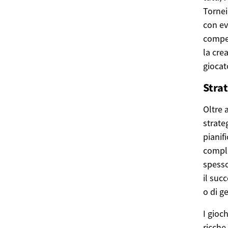
Tornei
con ev
compet
la cre
giocat
Stra
Oltre 
strate
pianif
comple
spesso
il suc
o di g
I gioc
ricche