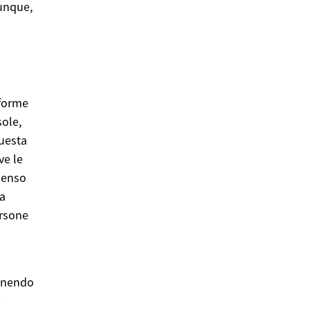
vunque,
 forme
sole,
Questa
ve le
senso
la
ersone
tenendo
i