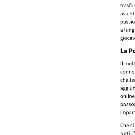
trasfo
aspett
passio
a lung
giocato
La P
Il mul
connes
challe
aggiun
online
posson
impar
Che si 
tutti,