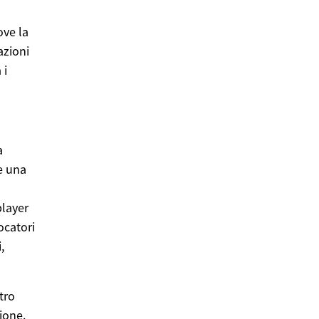
ove la
azioni
 i
a
re una
player
ocatori
,
tro
ione.