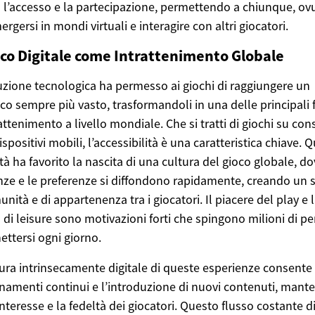
ta l’accesso e la partecipazione, permettendo a chiunque, o
ergersi in mondi virtuali e interagire con altri giocatori.
ioco Digitale come Intrattenimento Globale
uzione tecnologica ha permesso ai giochi di raggiungere un
co sempre più vasto, trasformandoli in una delle principali
rattenimento a livello mondiale. Che si tratti di giochi su con
ispositivi mobili, l’accessibilità è una caratteristica chiave. 
tà ha favorito la nascita di una cultura del gioco globale, do
ze e le preferenze si diffondono rapidamente, creando un 
unità e di appartenenza tra i giocatori. Il piacere del play e 
a di leisure sono motivazioni forti che spingono milioni di p
ettersi ogni giorno.
ura intrinsecamente digitale di queste esperienze consente
namenti continui e l’introduzione di nuovi contenuti, man
’interesse e la fedeltà dei giocatori. Questo flusso costante d