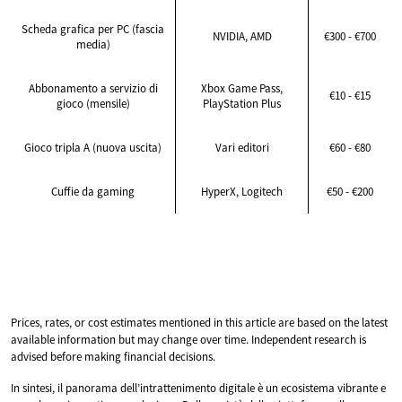
Scheda grafica per PC (fascia
NVIDIA, AMD
€300 - €700
media)
Abbonamento a servizio di
Xbox Game Pass,
€10 - €15
gioco (mensile)
PlayStation Plus
Gioco tripla A (nuova uscita)
Vari editori
€60 - €80
Cuffie da gaming
HyperX, Logitech
€50 - €200
Prices, rates, or cost estimates mentioned in this article are based on the latest
available information but may change over time. Independent research is
advised before making financial decisions.
In sintesi, il panorama dell’intrattenimento digitale è un ecosistema vibrante e