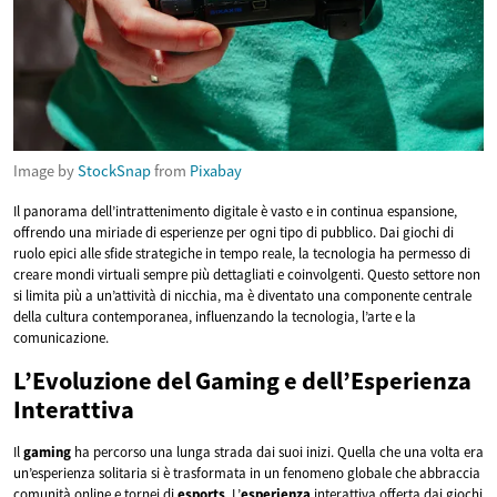
Image by
StockSnap
from
Pixabay
Il panorama dell’intrattenimento digitale è vasto e in continua espansione,
offrendo una miriade di esperienze per ogni tipo di pubblico. Dai giochi di
ruolo epici alle sfide strategiche in tempo reale, la tecnologia ha permesso di
creare mondi virtuali sempre più dettagliati e coinvolgenti. Questo settore non
si limita più a un’attività di nicchia, ma è diventato una componente centrale
della cultura contemporanea, influenzando la tecnologia, l’arte e la
comunicazione.
L’Evoluzione del Gaming e dell’Esperienza
Interattiva
Il
gaming
ha percorso una lunga strada dai suoi inizi. Quella che una volta era
un’esperienza solitaria si è trasformata in un fenomeno globale che abbraccia
comunità online e tornei di
esports
. L’
esperienza
interattiva offerta dai giochi