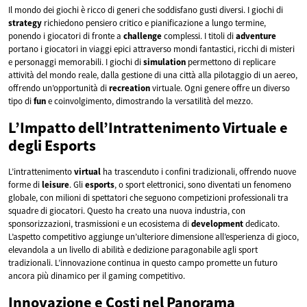
Il mondo dei giochi è ricco di generi che soddisfano gusti diversi. I giochi di
strategy
richiedono pensiero critico e pianificazione a lungo termine,
ponendo i giocatori di fronte a
challenge
complessi. I titoli di
adventure
portano i giocatori in viaggi epici attraverso mondi fantastici, ricchi di misteri
e personaggi memorabili. I giochi di
simulation
permettono di replicare
attività del mondo reale, dalla gestione di una città alla pilotaggio di un aereo,
offrendo un’opportunità di
recreation
virtuale. Ogni genere offre un diverso
tipo di
fun
e coinvolgimento, dimostrando la versatilità del mezzo.
L’Impatto dell’Intrattenimento Virtuale e
degli Esports
L’intrattenimento
virtual
ha trascenduto i confini tradizionali, offrendo nuove
forme di
leisure
. Gli
esports
, o sport elettronici, sono diventati un fenomeno
globale, con milioni di spettatori che seguono competizioni professionali tra
squadre di giocatori. Questo ha creato una nuova industria, con
sponsorizzazioni, trasmissioni e un ecosistema di
development
dedicato.
L’aspetto competitivo aggiunge un’ulteriore dimensione all’esperienza di gioco,
elevandola a un livello di abilità e dedizione paragonabile agli sport
tradizionali. L’innovazione continua in questo campo promette un futuro
ancora più dinamico per il gaming competitivo.
Innovazione e Costi nel Panorama