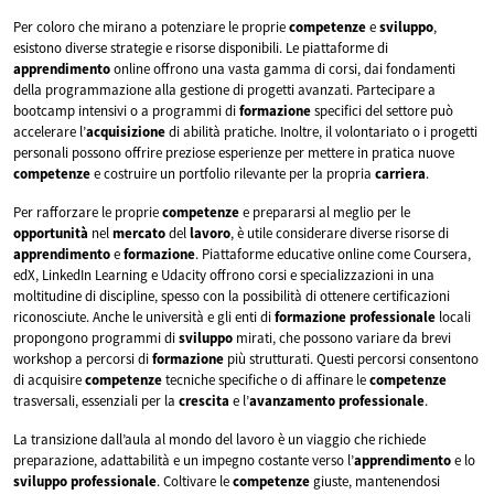
Per coloro che mirano a potenziare le proprie
competenze
e
sviluppo
,
esistono diverse strategie e risorse disponibili. Le piattaforme di
apprendimento
online offrono una vasta gamma di corsi, dai fondamenti
della programmazione alla gestione di progetti avanzati. Partecipare a
bootcamp intensivi o a programmi di
formazione
specifici del settore può
accelerare l’
acquisizione
di abilità pratiche. Inoltre, il volontariato o i progetti
personali possono offrire preziose esperienze per mettere in pratica nuove
competenze
e costruire un portfolio rilevante per la propria
carriera
.
Per rafforzare le proprie
competenze
e prepararsi al meglio per le
opportunità
nel
mercato
del
lavoro
, è utile considerare diverse risorse di
apprendimento
e
formazione
. Piattaforme educative online come Coursera,
edX, LinkedIn Learning e Udacity offrono corsi e specializzazioni in una
moltitudine di discipline, spesso con la possibilità di ottenere certificazioni
riconosciute. Anche le università e gli enti di
formazione
professionale
locali
propongono programmi di
sviluppo
mirati, che possono variare da brevi
workshop a percorsi di
formazione
più strutturati. Questi percorsi consentono
di acquisire
competenze
tecniche specifiche o di affinare le
competenze
trasversali, essenziali per la
crescita
e l’
avanzamento
professionale
.
La transizione dall’aula al mondo del lavoro è un viaggio che richiede
preparazione, adattabilità e un impegno costante verso l’
apprendimento
e lo
sviluppo
professionale
. Coltivare le
competenze
giuste, mantenendosi