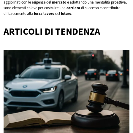
aggiornati con le esigenze del
mercato
e adottando una mentalità proattiva,
sono elementi chiave per costruire una
carriera
di successo e contribuire
efficacemente alla
forza lavoro
del
futuro
.
ARTICOLI DI TENDENZA