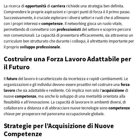
La ricerca di
opportunità
di
carriera
richiede una strategia ben definita.
Comprendere le proprie aspirazioni e i propri punti di forza è il primo passo.
Successivamente, è cruciale esplorare i diversi settori e ruoli che si allineano
con i propri interessi e
competenze
. Il networking gioca un ruolo vitale,
permettendo di connettersi con
professionisti
del settore e scoprire percorsi
non convenzionali. La capacità di presentarsi efficacemente, sia attraverso un
curriculum ben strutturato che durante i colloqui, è altrettanto importante per
il proprio
sviluppo
professionale
.
Costruire una Forza Lavoro Adattabile per
il Futuro
Il
futuro
del lavoro è caratterizzato da incertezza e rapidi cambiamenti. Le
organizzazioni e gli individui devono essere proattivi nel costruire una
forza
lavoro
che sia adattabile e resiliente. Ciò implica non solo l’
acquisizione
di
nuove
competenze
, ma anche lo sviluppo di una mentalità orientata alla
flessibilità e all’innovazione. La capacità di lavorare in ambienti diversi, di
collaborare a distanza e di abbracciare nuove tecnologie sono
competenze
chiave per prosperare nel panorama occupazionale globale.
Strategie per l’Acquisizione di Nuove
Competenze