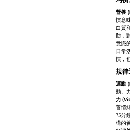
營養 (N
慣意
白質
肪，
意識
日常
慣，
規律
運動 (E
動、
力 (Vit
善情
75
構的