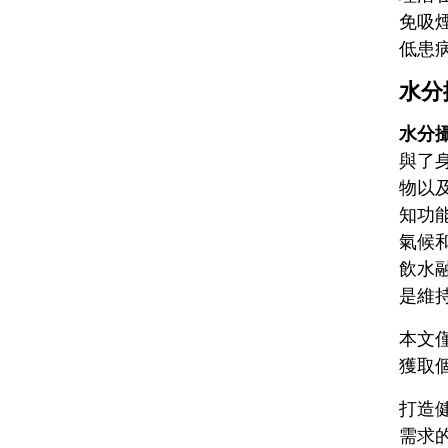
免吸
低患
水分
水分攝取
與了
物以
知功
氣候和
飲水
是維
本文
獲取
打造
需求