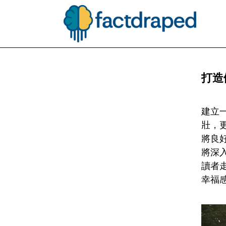
打造
建立
壯，
將良
將深
讀者
幸福