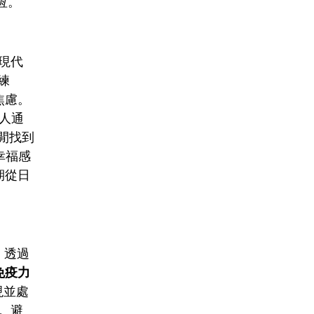
恆。
現代
練
焦慮。
人通
閒找到
幸福感
期從日
。透過
免疫力
現並處
。避