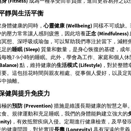
身 (Fitness)
成為一種享受而非負擔，進而更容易持之以
平靜與生活平衡
求身體健康的同時，
心靈健康 (Wellbeing)
同樣不可或缺。
中的壓力常常讓人感到疲憊，因此培養
正念 (Mindfulness)
如冥想、深呼吸或瑜伽，可以幫助我們專注於當下，減輕
充足的
睡眠 (Sleep)
質量和數量，是身心恢復的基礎，成年
議每晚7-9小時的睡眠。此外，學會為工作、家庭和個人休
alance)
點，維持健康的
生活模式 (Lifestyle)
，對於整體
重要。這包括花時間與親友相處、從事個人愛好，以及定
事中抽離。
保健與提升免疫力
積極的
預防 (Prevention)
措施是維護長期健康的智慧之舉
飲食、規律運動和充足睡眠，我們的身體能夠建立強大的
nity)
，有效抵禦疾病入侵。定期進行健康檢查，及早發
在的健康問題，對於實現
長壽 (Longevity)
具有深遠的意義