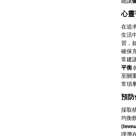
能讓
健
心靈
在追
生活
習，
確保
常建
平衡 (B
至關
常瑣
預防
採取
均衡
(Immu
理潛