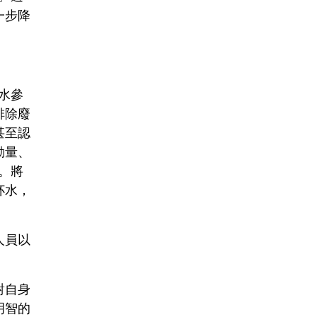
一步降
水參
排除廢
甚至認
動量、
水。將
杯水，
人員以
對自身
明智的