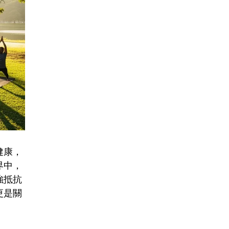
健康，
界中，
強抵抗
更是關