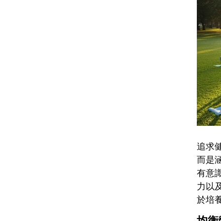
追求
而是
有意
力以
於培
均衡