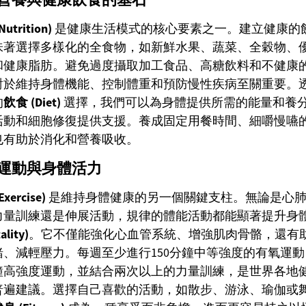
utrition)
是健康生活模式的核心要素之一。建立健康的
味著選擇多樣化的全食物，如新鮮水果、蔬菜、全穀物、
和健康脂肪。避免過度攝取加工食品、高糖飲料和不健康
對於維持身體機能、控制體重和預防慢性疾病至關重要。
的
飲食 (Diet)
選擇，我們可以為身體提供所需的能量和養
活動和細胞修復提供支援。養成固定用餐時間、細嚼慢嚥
也有助於消化和營養吸收。
運動與身體活力
xercise)
是維持身體健康的另一個關鍵支柱。無論是心
力量訓練還是伸展活動，規律的體能活動都能顯著提升身
ality)
。它不僅能強化心血管系統、增強肌肉骨骼，還有
緒、減輕壓力。每週至少進行150分鐘中等強度的有氧運動
分鐘高強度運動，並結合兩次以上的力量訓練，是世界各地
普遍建議。選擇自己喜歡的活動，如散步、游泳、瑜伽或