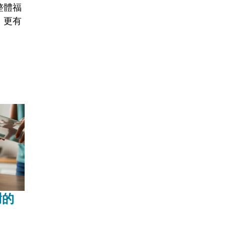
整體福
、更有
謝的