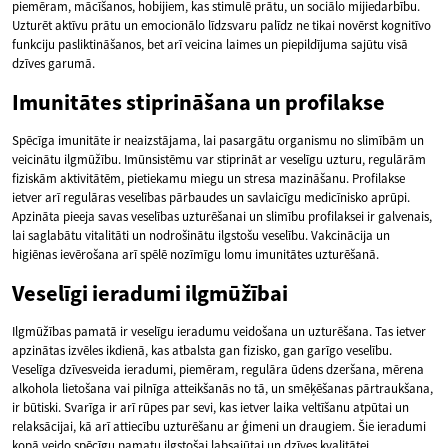
piemēram, mācīšanos, hobijiem, kas stimulē prātu, un sociālo mijiedarbību.
Uzturēt aktīvu prātu un emocionālo līdzsvaru palīdz ne tikai novērst kognitīvo
funkciju pasliktināšanos, bet arī veicina laimes un piepildījuma sajūtu visā
dzīves garumā.
Imunitātes stiprināšana un profilakse
Spēcīga imunitāte ir neaizstājama, lai pasargātu organismu no slimībām un
veicinātu ilgmūžību. Imūnsistēmu var stiprināt ar veselīgu uzturu, regulārām
fiziskām aktivitātēm, pietiekamu miegu un stresa mazināšanu. Profilakse
ietver arī regulāras veselības pārbaudes un savlaicīgu medicīnisko aprūpi.
Apzināta pieeja savas veselības uzturēšanai un slimību profilaksei ir galvenais,
lai saglabātu vitalitāti un nodrošinātu ilgstošu veselību. Vakcinācija un
higiēnas ievērošana arī spēlē nozīmīgu lomu imunitātes uzturēšanā.
Veselīgi ieradumi ilgmūžībai
Ilgmūžības pamatā ir veselīgu ieradumu veidošana un uzturēšana. Tas ietver
apzinātas izvēles ikdienā, kas atbalsta gan fizisko, gan garīgo veselību.
Veselīga dzīvesveida ieradumi, piemēram, regulāra ūdens dzeršana, mērena
alkohola lietošana vai pilnīga atteikšanās no tā, un smēķēšanas pārtraukšana,
ir būtiski. Svarīga ir arī rūpes par sevi, kas ietver laika veltīšanu atpūtai un
relaksācijai, kā arī attiecību uzturēšanu ar ģimeni un draugiem. Šie ieradumi
kopā veido spēcīgu pamatu ilgstošai labsajūtai un dzīves kvalitātei.