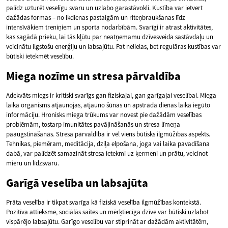
palīdz uzturēt veselīgu svaru un uzlabo garastāvokli. Kustība var ietvert
dažādas formas – no ikdienas pastaigām un riteņbraukšanas līdz
intensīvākiem treniņiem un sporta nodarbībām. Svarīgi ir atrast aktivitātes,
kas sagādā prieku, lai tās kļūtu par neatņemamu dzīvesveida sastāvdaļu un
veicinātu ilgstošu enerģiju un labsajūtu. Pat nelielas, bet regulāras kustības var
būtiski ietekmēt veselību.
Miega nozīme un stresa pārvaldība
Adekvāts miegs ir kritiski svarīgs gan fiziskajai, gan garīgajai veselībai. Miega
laikā organisms atjaunojas, atjauno šūnas un apstrādā dienas laikā iegūto
informāciju. Hronisks miega trūkums var novest pie dažādām veselības
problēmām, tostarp imunitātes pavājināšanās un stresa līmeņa
paaugstināšanās. Stresa pārvaldība ir vēl viens būtisks ilgmūžības aspekts.
Tehnikas, piemēram, meditācija, dziļa elpošana, joga vai laika pavadīšana
dabā, var palīdzēt samazināt stresa ietekmi uz ķermeni un prātu, veicinot
mieru un līdzsvaru.
Garīgā veselība un labsajūta
Prāta veselība ir tikpat svarīga kā fiziskā veselība ilgmūžības kontekstā.
Pozitīva attieksme, sociālās saites un mērķtiecīga dzīve var būtiski uzlabot
vispārējo labsajūtu. Garīgo veselību var stiprināt ar dažādām aktivitātēm,