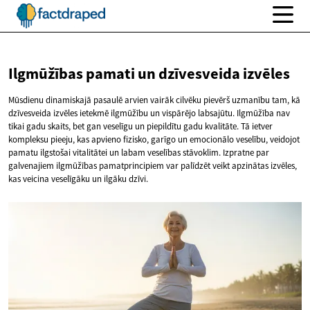
Ilgmūžības pamati un
dzīvesveida izvēles
Mūsdienu dinamiskajā pasaulē arvien vairāk cilvēku pievērš uzmanību tam, kā
dzīvesveida izvēles ietekmē ilgmūžību un vispārējo labsajūtu. Ilgmūžība nav
tikai gadu skaits, bet gan veselīgu un piepildītu gadu kvalitāte. Tā ietver
kompleksu pieeju, kas apvieno fizisko, garīgo un emocionālo veselību, veidojot
pamatu ilgstošai vitalitātei un labam veselības stāvoklim. Izpratne par
galvenajiem ilgmūžības pamatprincipiem var palīdzēt veikt apzinātas izvēles,
kas veicina veselīgāku un ilgāku dzīvi.