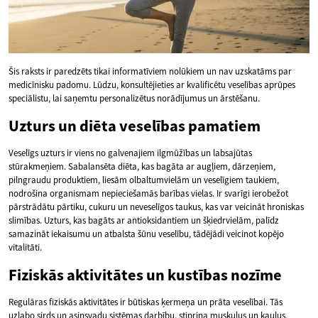
Šis raksts ir paredzēts tikai informatīviem nolūkiem un nav uzskatāms par
medicīnisku padomu. Lūdzu, konsultējieties ar kvalificētu veselības aprūpes
speciālistu, lai saņemtu personalizētus norādījumus un ārstēšanu.
Uzturs un diēta veselības pamatiem
Veselīgs uzturs ir viens no galvenajiem ilgmūžības un labsajūtas
stūrakmeņiem. Sabalansēta diēta, kas bagāta ar augļiem, dārzeņiem,
pilngraudu produktiem, liesām olbaltumvielām un veselīgiem taukiem,
nodrošina organismam nepieciešamās barības vielas. Ir svarīgi ierobežot
pārstrādātu pārtiku, cukuru un neveselīgos taukus, kas var veicināt hroniskas
slimības. Uzturs, kas bagāts ar antioksidantiem un šķiedrvielām, palīdz
samazināt iekaisumu un atbalsta šūnu veselību, tādējādi veicinot kopējo
vitalitāti.
Fiziskās aktivitātes un kustības nozīme
Regulāras fiziskās aktivitātes ir būtiskas ķermeņa un prāta veselībai. Tās
uzlabo sirds un asinsvadu sistēmas darbību, stiprina muskuļus un kaulus,