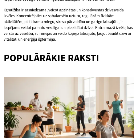
Ilgmūžība ir sasniedzama, veicot apzinātas un konsekventas dzīvesveida
izvēles. Koncentrējoties uz sabalansētu uzturu, regulārām fiziskām
aktivitātēm, pietiekamu miegu, stresa pārvaldību un garīgo labsajūtu, ir
iespējams veidot pamatu veselīgai un piepildītai dzīvei. Katra mazā izvēle, kas
vērsta uz veselību, summējas un veido kopējo labsajūtu, ļaujot baudīt dzīvi ar
vitalitāti un enerģiju ilgtermiņā.
POPULĀRĀKIE RAKSTI