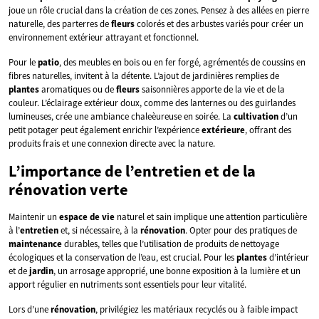
joue un rôle crucial dans la création de ces zones. Pensez à des allées en pierre
naturelle, des parterres de
fleurs
colorés et des arbustes variés pour créer un
environnement extérieur attrayant et fonctionnel.
Pour le
patio
, des meubles en bois ou en fer forgé, agrémentés de coussins en
fibres naturelles, invitent à la détente. L’ajout de jardinières remplies de
plantes
aromatiques ou de
fleurs
saisonnières apporte de la vie et de la
couleur. L’éclairage extérieur doux, comme des lanternes ou des guirlandes
lumineuses, crée une ambiance chaleèureuse en soirée. La
cultivation
d’un
petit potager peut également enrichir l’expérience
extérieure
, offrant des
produits frais et une connexion directe avec la nature.
L’importance de l’entretien et de la
rénovation verte
Maintenir un
espace de vie
naturel et sain implique une attention particulière
à l’
entretien
et, si nécessaire, à la
rénovation
. Opter pour des pratiques de
maintenance
durables, telles que l’utilisation de produits de nettoyage
écologiques et la conservation de l’eau, est crucial. Pour les
plantes
d’intérieur
et de
jardin
, un arrosage approprié, une bonne exposition à la lumière et un
apport régulier en nutriments sont essentiels pour leur vitalité.
Lors d’une
rénovation
, privilégiez les matériaux recyclés ou à faible impact