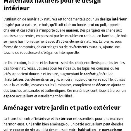
Matériaux naturels pour le design
intérieur
L’utilisation de matériaux naturels est fondamentale pour un
design intérieur
inspiré par la nature. Le bois, qu’il soit clair ou foncé, brut ou poli, apporte
chaleur et caractère à n’importe quelle
maison
. Des parquets en chêne aux
poutres apparentes, en passant par les meubles en rotin ou en bambou, le bois
se marie harmonieusement avec d’autres éléments naturels. La pierre, sous
forme de comptoirs, de carrelages ou de revêtements muraux, ajoute une
touche de robustesse et d’élégance intemporelle.
Le lin, le coton, la laine et le chanvre sont des choix excellents pour les textiles.
Ces fibres naturelles, utilisées pour les rideaux, les tapis, les coussins ou les
jetés, apportent douceur et texture, augmentant le
confort
général de
l’
habitation
. Les éléments en argile, en céramique ou en verre soufflé, utilisés
pour la vaisselle, les vases ou les luminaires, complètent ce
décor
en ajoutant
des touches artisanales et authentiques. Ces matériaux contribuent à créer un
espace
accueillant et visuellement équilibré.
Aménager votre jardin et patio extérieur
La transition entre l’
intérieur
et l’
extérieur
est essentielle pour une
maison
harmonieuse. Un
jardin
bien aménagé ou un
patio
accueillant peut étendre
votre
espace de vie
au-delà des murs de votre
habitation
. Le
paysagisme