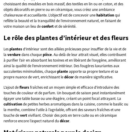
choisissant des meubles en bois massif, des textiles en lin ou en coton, et des
objets décoratifs en pierre ou en céramique, vous créez une ambiance
chaleureuse et accueillante. L’objectif est de concevoir une
habitation
qui
reflète la beauté et la tranquillité de l’environnement naturel, en faisant de
votre maison un lieu de
confort
et de sérénité.
Le rôle des plantes d’intérieur et des fleurs
Les
plantes
d’intérieur sont des alliées précieuses pour insuffler de la vie et de
la
verdure
dans chaque
pièce
. Au-delà de leur attrait visuel, elles contribuent
à purifier l’air en absorbant les toxines et en libérant de l’oxygène, améliorant
ainsi la qualité de l’environnement intérieur. Des fougères luxuriantes aux
succulentes minimalistes, chaque
plante
apporte sa propre texture et sa
propre nuance de vert, enrichissant le
décor
de manière significative.
L’ajout de
fleurs
fraîches est un moyen simple et efficace d’introduire des
touches de couleur et de parfum. Un bouquet de saison peut instantanément
égayer une table basse ou une étagère, créant un point focal attrayant. La
cultivation
de petites herbes aromatiques dans la cuisine, comme le basilic ou
la menthe, combine l’utile à l’agréable, offrant des saveurs fraîches et une
touche de
vert
vivifiant. Choisir des pots en terre cuite ou en céramique
renforce encore l’aspect naturel du
décor
.