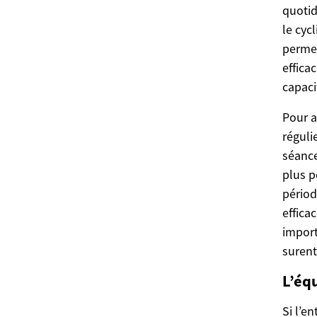
quotid
le cyc
permet
effica
capaci
Pour a
réguli
séance
plus p
périod
effica
import
suren
L’éq
Si l’e