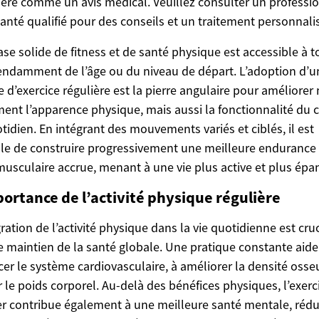
éré comme un avis médical. Veuillez consulter un professi
santé qualifié pour des conseils et un traitement personnali
se solide de fitness et de santé physique est accessible à t
ndamment de l’âge ou du niveau de départ. L’adoption d’u
e d’exercice régulière est la pierre angulaire pour améliorer
ent l’apparence physique, mais aussi la fonctionnalité du 
tidien. En intégrant des mouvements variés et ciblés, il est
le de construire progressivement une meilleure endurance
musculaire accrue, menant à une vie plus active et plus épa
portance de l’activité physique régulière
gration de l’activité physique dans la vie quotidienne est cru
e maintien de la santé globale. Une pratique constante aide
cer le système cardiovasculaire, à améliorer la densité osse
r le poids corporel. Au-delà des bénéfices physiques, l’exerc
er contribue également à une meilleure santé mentale, rédu