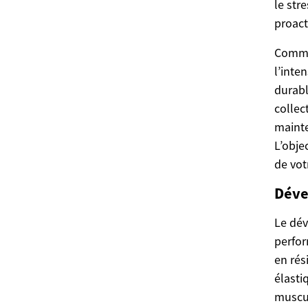
le str
proact
Comme
l’inten
durabl
collec
mainte
L’obje
de vot
Déve
Le dév
perfor
en rés
élasti
muscul