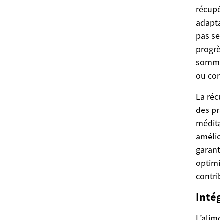
récupé
adapta
pas se
progrè
sommei
ou com
La réc
des pr
médita
amélio
garant
optimi
contri
Intég
L’alim