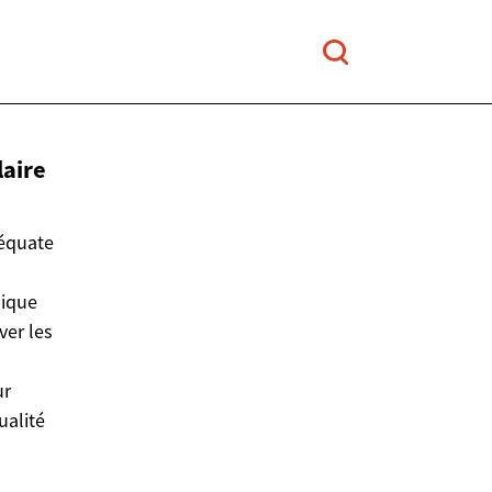
laire
déquate
sique
ver les
ur
ualité