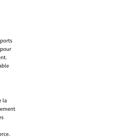
sports
l pour
nt.
able
 la
înement
es
orce.