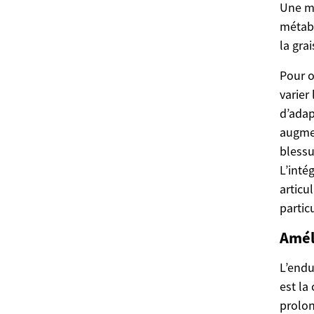
Une m
métabo
la grai
Pour o
varier
d’adap
augmen
blessu
L’inté
articu
partic
Amél
L’endu
est la
prolon