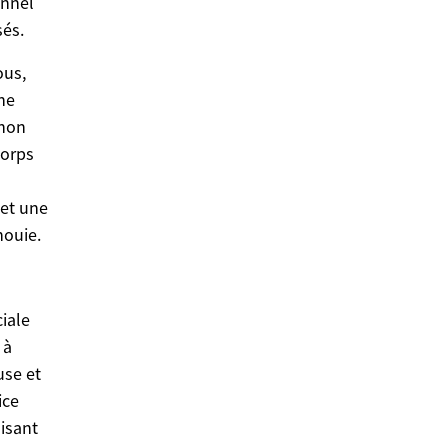
onnel
sés.
ous,
ne
 non
corps
 et une
nouie.
ciale
 à
use et
ice
isant