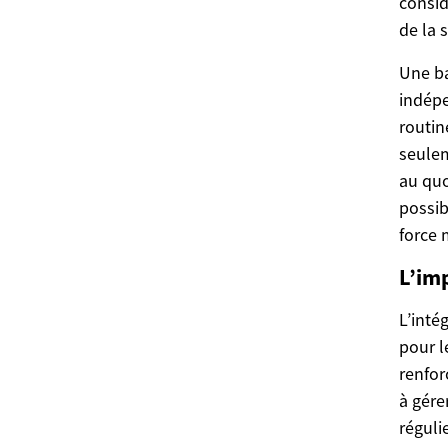
consid
de la 
Une ba
indépe
routin
seulem
au quo
possib
force 
L’im
L’inté
pour l
renfor
à gére
réguli