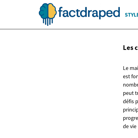
STYLE
Les 
Le mai
est fo
nombre
peut t
défis 
princi
progre
de vie