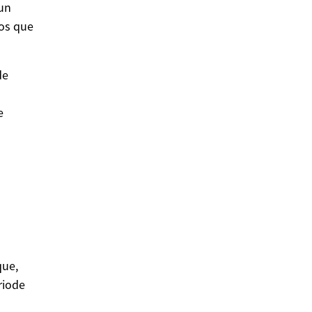
un
pos que
de
e
que,
riode