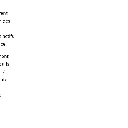
vent
n des
 actifs
ace.
ement
ou la
t à
ente
t