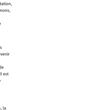
tation,
umons,
e
es
evenir
de
l est
e
, la