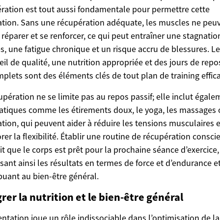
ration est tout aussi fondamentale pour permettre cette
tion. Sans une récupération adéquate, les muscles ne peu
 réparer et se renforcer, ce qui peut entraîner une stagnatio
s, une fatigue chronique et un risque accru de blessures. Le
l de qualité, une nutrition appropriée et des jours de repos
plets sont des éléments clés de tout plan de training effic
upération ne se limite pas au repos passif; elle inclut égal
atiques comme les étirements doux, le yoga, les massages 
tion, qui peuvent aider à réduire les tensions musculaires e
rer la flexibilité. Établir une routine de récupération consci
it que le corps est prêt pour la prochaine séance d’exercice,
sant ainsi les résultats en termes de force et d’endurance e
buant au bien-être général.
rer la nutrition et le bien-être général
entation joue un rôle indissociable dans l’optimisation de la