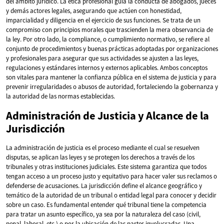
del ámbito jurídico. La ética profesional guía la conducta de abogados, jueces
y demás actores legales, asegurando que actúen con honestidad,
imparcialidad y diligencia en el ejercicio de sus funciones. Se trata de un
compromiso con principios morales que trascienden la mera observancia de
la ley. Por otro lado, la compliance, o cumplimiento normativo, se refiere al
conjunto de procedimientos y buenas prácticas adoptadas por organizaciones
y profesionales para asegurar que sus actividades se ajusten a las leyes,
regulaciones y estándares internos y externos aplicables. Ambos conceptos
son vitales para mantener la confianza pública en el sistema de justicia y para
prevenir irregularidades o abusos de autoridad, fortaleciendo la gobernanza y
la autoridad de las normas establecidas.
Administración de Justicia y Alcance de la
Jurisdicción
La administración de justicia es el proceso mediante el cual se resuelven
disputas, se aplican las leyes y se protegen los derechos a través de los
tribunales y otras instituciones judiciales. Este sistema garantiza que todos
tengan acceso a un proceso justo y equitativo para hacer valer sus reclamos o
defenderse de acusaciones. La jurisdicción define el alcance geográfico y
temático de la autoridad de un tribunal o entidad legal para conocer y decidir
sobre un caso. Es fundamental entender qué tribunal tiene la competencia
para tratar un asunto específico, ya sea por la naturaleza del caso (civil,
penal, laboral, etc.) o por la ubicación de las partes involucradas. Una