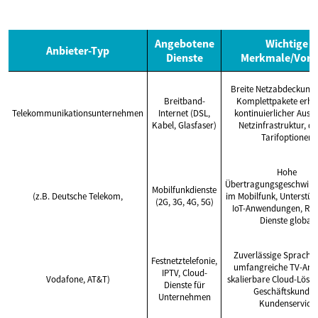
Angebotene
Wichtige
Anbieter-Typ
Dienste
Merkmale/Vorte
Breite Netzabdeckung, 
Breitband-
Komplettpakete erhält
Telekommunikationsunternehmen
Internet (DSL,
kontinuierlicher Ausb
Kabel, Glasfaser)
Netzinfrastruktur, di
Tarifoptionen
Hohe
Übertragungsgeschwind
Mobilfunkdienste
(z.B. Deutsche Telekom,
im Mobilfunk, Unterstüt
(2G, 3G, 4G, 5G)
IoT-Anwendungen, Ro
Dienste global
Zuverlässige Sprachdi
Festnetztelefonie,
umfangreiche TV-Ang
IPTV, Cloud-
Vodafone, AT&T)
skalierbare Cloud-Lösu
Dienste für
Geschäftskunden
Unternehmen
Kundenservice