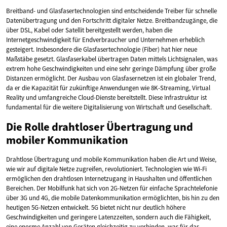
Breitband- und Glasfasertechnologien sind entscheidende Treiber für schnelle
Datenübertragung und den Fortschritt digitaler Netze. Breitbandzugänge, die
über DSL, Kabel oder Satellit bereitgestellt werden, haben die
Internetgeschwindigkeit für Endverbraucher und Unternehmen erheblich
gesteigert. Insbesondere die Glasfasertechnologie (Fiber) hat hier neue
Maßstäbe gesetzt. Glasfaserkabel übertragen Daten mittels Lichtsignalen, was
extrem hohe Geschwindigkeiten und eine sehr geringe Dämpfung über große
Distanzen ermöglicht. Der Ausbau von Glasfasernetzen ist ein globaler Trend,
da er die Kapazität für zukünftige Anwendungen wie 8K-Streaming, Virtual
Reality und umfangreiche Cloud-Dienste bereitstellt. Diese Infrastruktur ist
fundamental für die weitere Digitalisierung von Wirtschaft und Gesellschaft.
Die Rolle drahtloser Übertragung und
mobiler Kommunikation
Drahtlose Übertragung und mobile Kommunikation haben die Art und Weise,
wie wir auf digitale Netze zugreifen, revolutioniert. Technologien wie Wi-Fi
ermöglichen den drahtlosen Internetzugang in Haushalten und öffentlichen
Bereichen. Der Mobilfunk hat sich von 2G-Netzen für einfache Sprachtelefonie
über 3G und 4G, die mobile Datenkommunikation ermöglichten, bis hin zu den
heutigen 5G-Netzen entwickelt. 5G bietet nicht nur deutlich höhere
Geschwindigkeiten und geringere Latenzzeiten, sondern auch die Fähigkeit,
eine enorme Anzahl von Geräten gleichzeitig zu verbinden, was für das